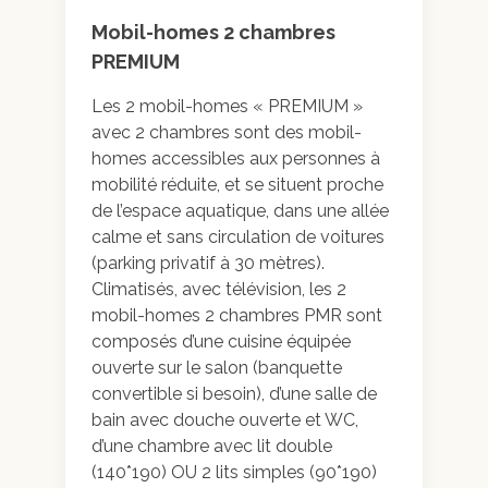
Mobil-homes 2 chambres
PREMIUM
Les 2 mobil-homes « PREMIUM »
Galerie photo
avec 2 chambres sont des mobil-
homes accessibles aux personnes à
mobilité réduite, et se situent proche
de l’espace aquatique, dans une allée
calme et sans circulation de voitures
(parking privatif à 30 mètres).
Climatisés, avec télévision, les 2
mobil-homes 2 chambres PMR sont
composés d’une cuisine équipée
ouverte sur le salon (banquette
convertible si besoin), d’une salle de
bain avec douche ouverte et WC,
d’une chambre avec lit double
(140*190) OU 2 lits simples (90*190)