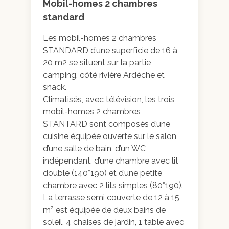
Mobil-homes 2 chambres
standard
Les mobil-homes 2 chambres
Galerie photo
STANDARD d’une superficie de 16 à
20 m2 se situent sur la partie
camping, côté rivière Ardèche et
snack.
Climatisés, avec télévision, les trois
mobil-homes 2 chambres
STANTARD sont composés d’une
cuisine équipée ouverte sur le salon,
d’une salle de bain, d’un WC
indépendant, d’une chambre avec lit
double (140*190) et d’une petite
chambre avec 2 lits simples (80*190).
La terrasse semi couverte de 12 à 15
m² est équipée de deux bains de
soleil, 4 chaises de jardin, 1 table avec