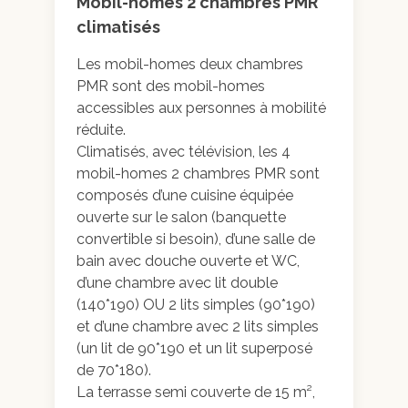
Mobil-homes 2 chambres PMR
climatisés
Les mobil-homes deux chambres
Galerie photo
PMR sont des mobil-homes
accessibles aux personnes à mobilité
réduite.
Climatisés, avec télévision, les 4
mobil-homes 2 chambres PMR sont
composés d’une cuisine équipée
ouverte sur le salon (banquette
convertible si besoin), d’une salle de
bain avec douche ouverte et WC,
d’une chambre avec lit double
(140*190) OU 2 lits simples (90*190)
et d’une chambre avec 2 lits simples
(un lit de 90*190 et un lit superposé
de 70*180).
La terrasse semi couverte de 15 m²,