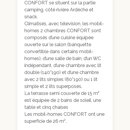
Galerie photo
CONFORT se situent sur la partie
camping, côté rivière Ardèche et
snack.
Climatisés, avec télévision, les mobil-
homes 2 chambres CONFORT sont
composés d’une cuisine équipée
ouverte sur le salon (banquette
convertible dans certains mobil-
homes), d’une salle de bain, d’un WC
indépendant, d’une chambre avec lit
double (140*190) et d’une chambre
avec 2 lits simples (80*190) ou 1 lit
simple et 2 lits superposés.
La terrasse semi couverte de 15 m²
est équipée de 2 bains de soleil, une
table et cinq chaises
Les mobil-homes CONFORT ont une
superficie de 26 m².