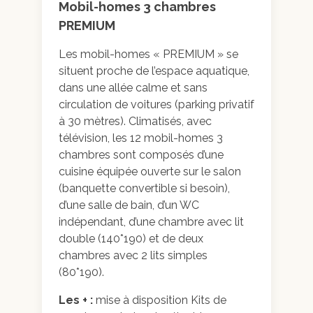
Mobil-homes 3 chambres
PREMIUM
Les mobil-homes « PREMIUM » se
Galerie photo
situent proche de l’espace aquatique,
dans une allée calme et sans
circulation de voitures (parking privatif
à 30 mètres). Climatisés, avec
télévision, les 12 mobil-homes 3
chambres sont composés d’une
cuisine équipée ouverte sur le salon
(banquette convertible si besoin),
d’une salle de bain, d’un WC
indépendant, d’une chambre avec lit
double (140*190) et de deux
chambres avec 2 lits simples
(80*190).
Les + :
mise à disposition Kits de