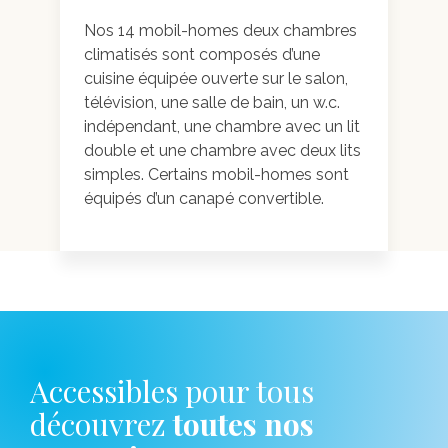
Nos 14 mobil-homes deux chambres
Galerie photo
climatisés sont composés d’une
cuisine équipée ouverte sur le salon,
télévision, une salle de bain, un w.c.
indépendant, une chambre avec un lit
double et une chambre avec deux lits
simples. Certains mobil-homes sont
équipés d’un canapé convertible.
Accessibles pour tous
découvrez
toutes nos