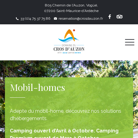
805 Chemin de l'Auzon, Vogüé,
07200 Saint-Maurice-d'Ardèche
33 (0)4 75 37 75 86
reservation@crosdauzon.fr
Mobil-homes
Adepte du mobil-home, découvrez nos solutions
d’hébergements.
Camping ouvert d’Avril à Octobre. Camping