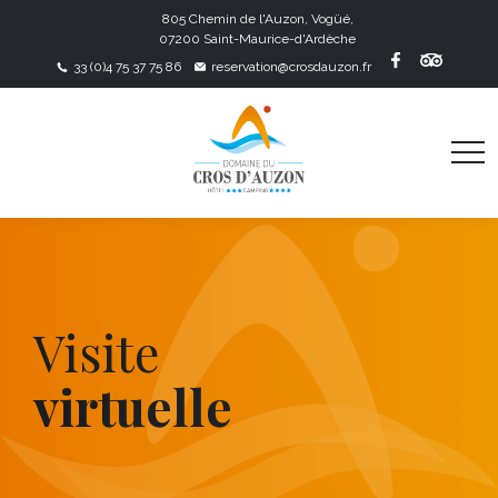
805 Chemin de l'Auzon, Vogüé,
07200 Saint-Maurice-d'Ardèche
33 (0)4 75 37 75 86
reservation@crosdauzon.fr
Visite
virtuelle